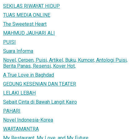
SEKILAS RIWAYAT HIDUP
TUAS MEDIA ONLINE
The Sweetest Heart
MAHMUD JAUHARI ALI
PUISI
Suara Informa
Novel, Cerpen, Puisi, Artikel, Buku, Kumcer, Antologi Puisi,
Berita Panas, Resensi, Kover Hot,
A True Love in Baghdad
GEDUNG KESENIAN DAN TEATER
LELAKI LEBAH
Sebait Cinta di Bawah Langit Kairo
PAHARI
Novel Indonesia-Korea
WARTAMANTRA
My Restaurant, My Love, and My Future