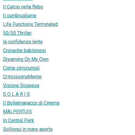
Il Calcio nella flebo
Il cumbrugliume
Life Functions Terminated
50/50 Thriller
la confidenza lenta
Cronache babilonesi
Dreaming On My Own
Come cirrocumuli
CriticissimaMente
Visione Sospesa
S O L A R I S
Il Bollalmanacco di Cinema
MALPERTUIS
In Central Perk
Soliloqui in mare aperto