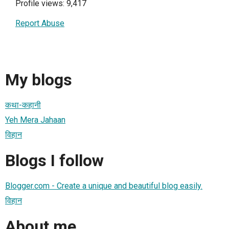
Profile views: 9,417
Report Abuse
My blogs
कथा-कहानी
Yeh Mera Jahaan
विहान
Blogs I follow
Blogger.com - Create a unique and beautiful blog easily.
विहान
About me