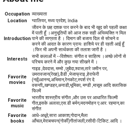
Occupation
व्याख्याता
Location
ग्वालियर, मध्य प्रदेश, India
जीवन के छह दशक पार करने के बाद भी खुद को पहली कक्षा
में पाती हूँ ।अनुभूतियों को आज तक सही अभिव्यक्ति न मिल
Introduction
पाने की व्यग्रता है । दिमाग की बजाय दिल से सोचने व
करने की आदत के कारण प्रायः हाशिये पर ही रहती आई हूँ
।फिर भी अपनी सार्थकता की तलाश जारी है ।
सभी कलाओं में --विशेषतः संगीत व साहित्य ।अच्छे लोगों से
Interests
परिचय करने में और कुछ नया सीखने में ।
गाइड ,देवदास, मम्मो ,जुबैदा,श्वास,तारे जमीन पर,
उमरावजान(रेखा),डैडी ,भेजाफ्राइ ,हेराफेरी
Favorite
(नई)आनन्द,अभिमान,रेनकोट,स्पर्श रंग दे
movies
वसन्ती,,खण्डहर,अनाडी,भूमिका, मण्डी ,मासूम आदि क्लासिक
फिल्में
भारतीय शास्त्रीय संगीत ,और उस पर आधारित फिल्मी
Favorite
गीत,इसके अलावा,एस.डी बर्मन,मदनमोहन ए.आर. रहमान,का
music
संगीत
Favorite
आधे-अधूरे,सारा आकाश,गोदान,मैला
books
आँचल,मेराबचपन(गोर्की)गीतांजली,रसीदी-टिकिट..आदि ।