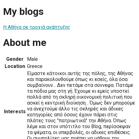
My blogs
Η Αθήνα σε τροχιά ανάπτυξης
About me
Gender
Male
Location
Greece
Είμαστε κάτοικοι αυτής της πόλης, της Αθήνας
και παρακολουθούμε όπως κι εσείς, όλα όσα
συμβαίνουν... Δεν πετάμε στα σύννεφα. Πατάμε
τα πόδια μας στη γή. Έχουμε κι εμείς υποστεί
πολλά από τη σκληρή οικονομική πολιτική που
ασκεί η κεντρική διοίκηση... Όμως δεν μπορούμε
να ανεχτούμε άλλο τις σκληρές και άδικες
Interests
κατηγορίες από όσους έχουν πάρει στις
πλάτες τους "πατριωτικά" την Αθήνα. Όπως
λέμε και στον υπότιτλο του Blog, περίσσεψαν
τα ψέματα, οι υπερβολές, οι αδικες επιθέσεις.
Οι συμπολίτες μας πρέπει να μάθουν την