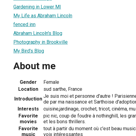
Gardening in Lower MI
My Life as Abraham Lincoln
fenced inn
Abraham Lincoln's Blog
Photography in Brookville
My Bird's Blog
About me
Gender
Female
Location
sud sarthe, France
Je suis moi et personne d'autre ! Parisienne
Introduction
de par ma naissance et Sarthoise d'adoption 
Interests
cuisine,jardinage, crochet, tricot, cinéma, m
Favorite
pic nic, coup de foudre à nothinghill, les g
movies
et les bons thrillers.
Favorite
tout à partir du moment où c'est beau musi
music
voix intéressantes