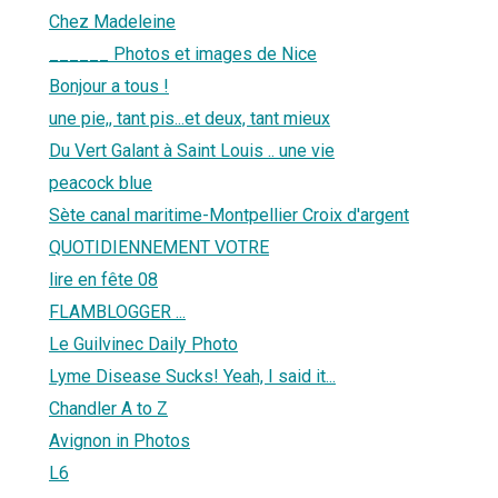
Chez Madeleine
______ Photos et images de Nice
Bonjour a tous !
une pie,, tant pis...et deux, tant mieux
Du Vert Galant à Saint Louis .. une vie
peacock blue
Sète canal maritime-Montpellier Croix d'argent
QUOTIDIENNEMENT VOTRE
lire en fête 08
FLAMBLOGGER ...
Le Guilvinec Daily Photo
Lyme Disease Sucks! Yeah, I said it...
Chandler A to Z
Avignon in Photos
L6