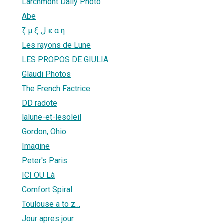
Larchmont Daily Photo
Abe
ζ μ ξ ل ε α η
Les rayons de Lune
LES PROPOS DE GIULIA
Glaudi Photos
The French Factrice
DD radote
lalune-et-lesoleil
Gordon, Ohio
Imagine
Peter's Paris
ICI OU Là
Comfort Spiral
Toulouse a to z…
Jour apres jour