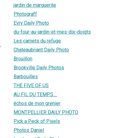
jardin de marguerite
Photograff
Evry Daily Photo
du-four-au-jardin-et-mes-dix-doigts
Les carnets du refuge
6
Chateaubriant Daily Photo
Brouillon
Brookville Daily Photos
Barbouilles
THE FIVE OF US
AU FIL DU TEMPS....
échos de mon grenier
MONTPELLIER DAILY PHOTO
Pick a Peck of Pixels
Photos Daniel