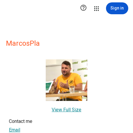

Sign in
MarcosPla
View Full Size
Contact me
Email