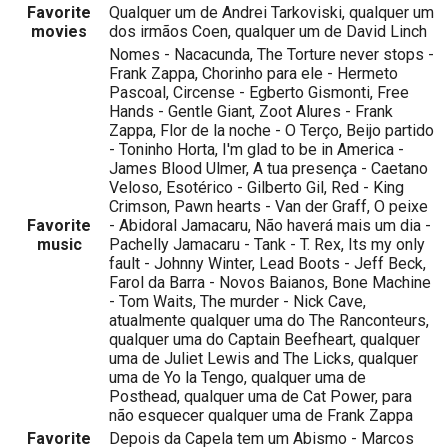
Favorite
Qualquer um de Andrei Tarkoviski, qualquer um
movies
dos irmãos Coen, qualquer um de David Linch
Nomes - Nacacunda, The Torture never stops -
Frank Zappa, Chorinho para ele - Hermeto
Pascoal, Circense - Egberto Gismonti, Free
Hands - Gentle Giant, Zoot Alures - Frank
Zappa, Flor de la noche - O Terço, Beijo partido
- Toninho Horta, I'm glad to be in America -
James Blood Ulmer, A tua presença - Caetano
Veloso, Esotérico - Gilberto Gil, Red - King
Crimson, Pawn hearts - Van der Graff, O peixe
Favorite
- Abidoral Jamacaru, Não haverá mais um dia -
music
Pachelly Jamacaru - Tank - T. Rex, Its my only
fault - Johnny Winter, Lead Boots - Jeff Beck,
Farol da Barra - Novos Baianos, Bone Machine
- Tom Waits, The murder - Nick Cave,
atualmente qualquer uma do The Ranconteurs,
qualquer uma do Captain Beefheart, qualquer
uma de Juliet Lewis and The Licks, qualquer
uma de Yo la Tengo, qualquer uma de
Posthead, qualquer uma de Cat Power, para
não esquecer qualquer uma de Frank Zappa
Favorite
Depois da Capela tem um Abismo - Marcos