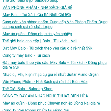
Thế Giới Balo đẹp. Balodep.Shop
VĂN PHÒNG PHẨM - NHÀ SÁCH GIÁ RẺ
May Balo - Túi Xách Giá Rẻ Nhất Chỉ 59k
Cung cấp văn phòng phẩm. Cung cấp Văn Phòng Phẩm-Dụng
cụ học sinh giá rẻ, chất lượng
May áo quần - Đồng phục chuyên nghiệp
Thế giới balo cao cấp | Balo - Túi xách - Vali
Đặt May Balo - Túi xách theo yêu cầu giá rẻ nhất 59k
Công ty may Balo - Túi xách
Đặt may balo theo yêu cầu. May Balo – Túi xách - Đồng phục
giá rẻ 65k
Nhạc cụ Phụ kiện nhạc cụ giá rẻ nhất Guitar Piano Organ
Văn Phòng Phẩm - Nhà Sách giá rẻ nhất Biên Hòa
Thế Giới Balo - Balodep.Shop
CÔNG TY DẠY ÂM NHẠC NGHỆ THUẬT BIÊN HÒA
May áo quần - Đồng phục Chuyên nghiệp Đồng Nai giá rẻ
Công Ty Văn Phòng phấm tại Đồng Nai