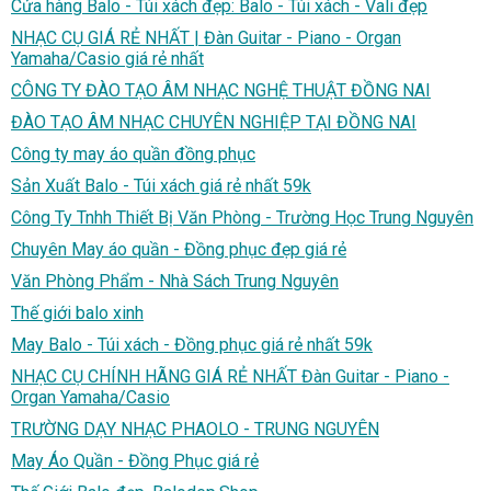
Cửa hàng Balo - Túi xách đẹp: Balo - Túi xách - Vali đẹp
NHẠC CỤ GIÁ RẺ NHẤT | Đàn Guitar - Piano - Organ
Yamaha/Casio giá rẻ nhất
CÔNG TY ĐÀO TẠO ÂM NHẠC NGHỆ THUẬT ĐỒNG NAI
ĐÀO TẠO ÂM NHẠC CHUYÊN NGHIỆP TẠI ĐỒNG NAI
Công ty may áo quần đồng phục
Sản Xuất Balo - Túi xách giá rẻ nhất 59k
Công Ty Tnhh Thiết Bị Văn Phòng - Trường Học Trung Nguyên
Chuyên May áo quần - Đồng phục đẹp giá rẻ
Văn Phòng Phẩm - Nhà Sách Trung Nguyên
Thế giới balo xinh
May Balo - Túi xách - Đồng phục giá rẻ nhất 59k
NHẠC CỤ CHÍNH HÃNG GIÁ RẺ NHẤT Đàn Guitar - Piano -
Organ Yamaha/Casio
TRƯỜNG DẠY NHẠC PHAOLO - TRUNG NGUYÊN
May Áo Quần - Đồng Phục giá rẻ