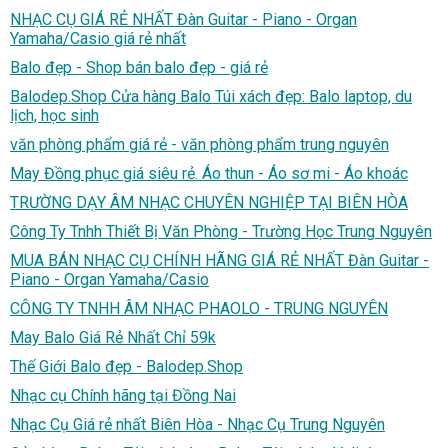
NHẠC CỤ GIÁ RẺ NHẤT Đàn Guitar - Piano - Organ
Yamaha/Casio giá rẻ nhất
Balo đẹp - Shop bán balo đẹp - giá rẻ
Balodep.Shop Cửa hàng Balo Túi xách đẹp: Balo laptop, du
lịch, học sinh
văn phòng phẩm giá rẻ - văn phòng phẩm trung nguyên
May Đồng phục giá siêu rẻ. Áo thun - Áo sơ mi - Áo khoác
TRƯỜNG DẠY ÂM NHẠC CHUYÊN NGHIỆP TẠI BIÊN HÒA
Công Ty Tnhh Thiết Bị Văn Phòng - Trường Học Trung Nguyên
MUA BÁN NHẠC CỤ CHÍNH HÃNG GIÁ RẺ NHẤT Đàn Guitar -
Piano - Organ Yamaha/Casio
CÔNG TY TNHH ÂM NHẠC PHAOLO - TRUNG NGUYÊN
May Balo Giá Rẻ Nhất Chỉ 59k
Thế Giới Balo đẹp - Balodep.Shop
Nhạc cụ Chính hãng tại Đồng Nai
Nhạc Cụ Giá rẻ nhất Biên Hòa - Nhạc Cụ Trung Nguyên