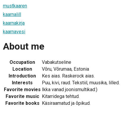
mustkaaren
kaarnalill
kaarnakirja
kaarnavesi
About me
Occupation
Vabakutseline
Location
Võru, Võrumaa, Estonia
Introduction
Kes aias. Raskerock aias.
Interests
Puu, kivi, raud. Tekstiil, muusika, lilled.
Favorite movies
Ikka vanad joonismultikad:)
Favorite music
Kitarridega tehtud.
Favorite books
Käsiraamatud ja õpikud.