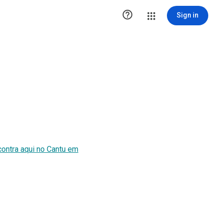

Sign in
contra aqui no Cantu em