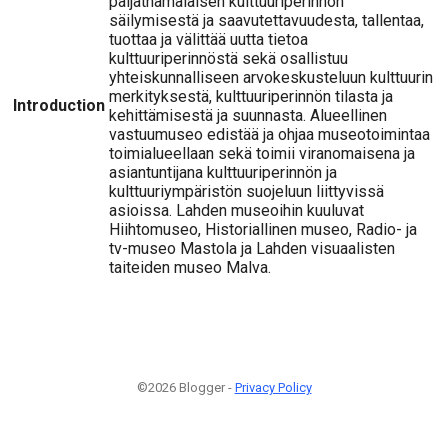
päijäthämäläisen kulttuuriperinnön
säilymisestä ja saavutettavuudesta, tallentaa,
tuottaa ja välittää uutta tietoa
kulttuuriperinnöstä sekä osallistuu
yhteiskunnalliseen arvokeskusteluun kulttuurin
merkityksestä, kulttuuriperinnön tilasta ja
Introduction
kehittämisestä ja suunnasta. Alueellinen
vastuumuseo edistää ja ohjaa museotoimintaa
toimialueellaan sekä toimii viranomaisena ja
asiantuntijana kulttuuriperinnön ja
kulttuuriympäristön suojeluun liittyvissä
asioissa. Lahden museoihin kuuluvat
Hiihtomuseo, Historiallinen museo, Radio- ja
tv-museo Mastola ja Lahden visuaalisten
taiteiden museo Malva.
©2026 Blogger -
Privacy Policy