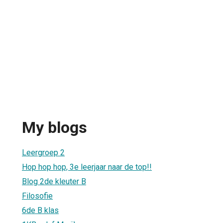
My blogs
Leergroep 2
Hop hop hop, 3e leerjaar naar de top!!
Blog 2de kleuter B
Filosofie
6de B klas