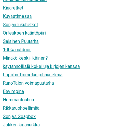
Kirjaretket
Kuvastimessa
Sonjan lukuhetket
Orfeuksen kääntöpiiri
Salainen Puutarha
100% outdoor
Minäkö keski-ikäinen?
käytännöllisiä kokeiluja kirjojen kanssa
Lopotin Toimelan pihaunelmia
RunoTalon voimapuutarha
Eeviregina
Hommantouhua
Rikkaruohoelämää
Sonja's Soapbox
Jokken kirjanurkka