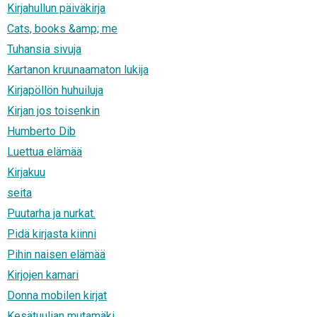
Kirjahullun päiväkirja
Cats, books &amp; me
Tuhansia sivuja
Kartanon kruunaamaton lukija
Kirjapöllön huhuiluja
Kirjan jos toisenkin
Humberto Dib
Luettua elämää
Kirjakuu
seita
Puutarha ja nurkat.
Pidä kirjasta kiinni
Pihin naisen elämää
Kirjojen kamari
Donna mobilen kirjat
Kesätuulian mutamäki