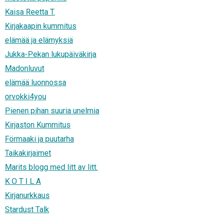
Kaisa Reetta T.
Kirjakaapin kummitus
elämää ja elämyksiä
Jukka-Pekan lukupäiväkirja
Madonluvut
elämää luonnossa
orvokki4you
Pienen pihan suuria unelmia
Kirjaston Kummitus
Förmaaki ja puutarha
Taikakirjaimet
Marits blogg med litt av litt.
K O T I L A
Kirjanurkkaus
Stardust Talk