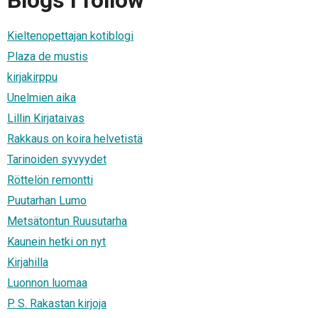
Blogs I follow
Kieltenopettajan kotiblogi
Plaza de mustis
kirjakirppu
Unelmien aika
Lillin Kirjataivas
Rakkaus on koira helvetistä
Tarinoiden syvyydet
Röttelön remontti
Puutarhan Lumo
Metsätontun Ruusutarha
Kaunein hetki on nyt
Kirjahilla
Luonnon luomaa
P. S. Rakastan kirjoja