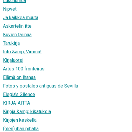
Lukuhumua
Nipvet
Ja kaikkea muuta
Askartelin itte
Kuvien tarinaa
Tarukirja
Into &amp; Vimma!
Kirjaluotsi
Artes 100 fronteiras
Elämä on ihanaa
Fotos y postales antiguas de Sevilla
Elegia's Silence
KIRJA-AITTA
Kirjoja &amp; kikatuksia
Kirjojen keskellä
(olen) ihan pihalla