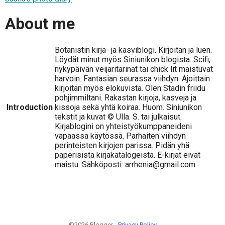
About me
Botanistin kirja- ja kasviblogi. Kirjoitan ja luen.
Löydät minut myös Siniunikon blogista. Scifi,
nykypäivän veijaritarinat tai chick lit maistuvat
harvoin. Fantasian seurassa viihdyn. Ajoittain
kirjoitan myös elokuvista. Olen Stadin friidu
pohjimmiltani. Rakastan kirjoja, kasveja ja
Introduction
kissoja sekä yhtä koiraa. Huom. Siniunikon
tekstit ja kuvat © Ulla. S. tai julkaisut.
Kirjablogini on yhteistyökumppaneideni
vapaassa käytössä. Parhaiten viihdyn
perinteisten kirjojen parissa. Pidän yhä
paperisista kirjakatalogeista. E-kirjat eivät
maistu. Sähköposti: arrhenia@gmail.com
©2026 Blogger -
Privacy Policy