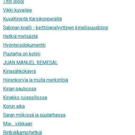
Titin Blogi
Vikki kuvailee
KuvaKirjeitä Karsikonperältä
Sabinan knalli - keittiöanalyyttinen kirjallisuusblogi
Hetkiä metsästä
Hyönteisdokumentti
Puutarha on kotini
JUAN MANUEL REMESAL
Kirjasähkökäyrä
Hiirenkorvia ja muita merkintöjä
Kirjan pauloissa
Kirjakko ruispellossa
Korun aika
Saran mökissä ja puutarhassa
Mie... virkkaan
Retkiä&amp;hetkiä