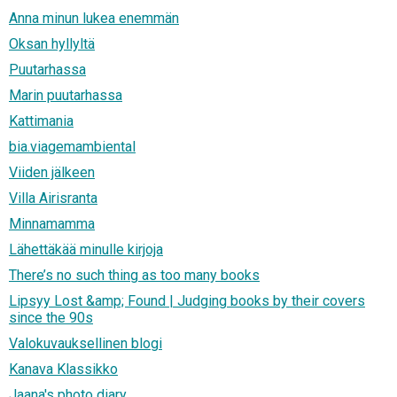
Anna minun lukea enemmän
Oksan hyllyltä
Puutarhassa
Marin puutarhassa
Kattimania
bia.viagemambiental
Viiden jälkeen
Villa Airisranta
Minnamamma
Lähettäkää minulle kirjoja
There’s no such thing as too many books
Lipsyy Lost &amp; Found | Judging books by their covers
since the 90s
Valokuvauksellinen blogi
Kanava Klassikko
Jaana's photo diary