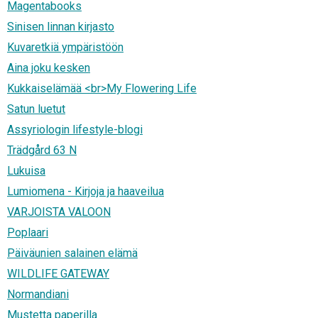
Magentabooks
Sinisen linnan kirjasto
Kuvaretkiä ympäristöön
Aina joku kesken
Kukkaiselämää <br>My Flowering Life
Satun luetut
Assyriologin lifestyle-blogi
Trädgård 63 N
Lukuisa
Lumiomena - Kirjoja ja haaveilua
VARJOISTA VALOON
Poplaari
Päiväunien salainen elämä
WILDLIFE GATEWAY
Normandiani
Mustetta paperilla