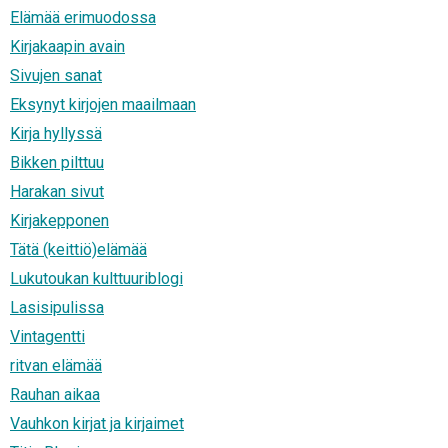
Elämää erimuodossa
Kirjakaapin avain
Sivujen sanat
Eksynyt kirjojen maailmaan
Kirja hyllyssä
Bikken pilttuu
Harakan sivut
Kirjakepponen
Tätä (keittiö)elämää
Lukutoukan kulttuuriblogi
Lasisipulissa
Vintagentti
ritvan elämää
Rauhan aikaa
Vauhkon kirjat ja kirjaimet