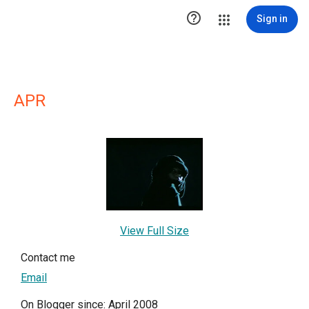

Sign in
APR
View Full Size
Contact me
Email
On Blogger since: April 2008