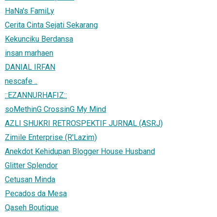
HaNa's FamiLy
Cerita Cinta Sejati Sekarang
Kekunciku Berdansa
insan marhaen
DANIAL IRFAN
nescafe ..
::EZANNURHAFIZ::
soMethinG CrossinG My Mind
AZLI SHUKRI RETROSPEKTIF JURNAL (ASRJ)
Zimile Enterprise (R'Lazim)
Anekdot Kehidupan Blogger House Husband
Glitter Splendor
Cetusan Minda
Pecados da Mesa
Qaseh Boutique