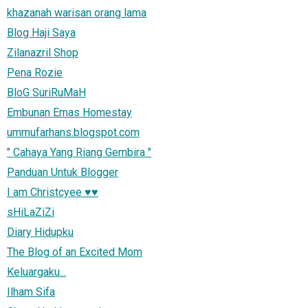
khazanah warisan orang lama
Blog Haji Saya
Zilanazril Shop
Pena Rozie
BloG SuriRuMaH
Embunan Emas Homestay
ummufarhans.blogspot.com
" Cahaya Yang Riang Gembira "
Panduan Untuk Blogger
I am Christcyee ♥♥
sHiLaZiZi
Diary Hidupku
The Blog of an Excited Mom
Keluargaku...
Ilham Sifa