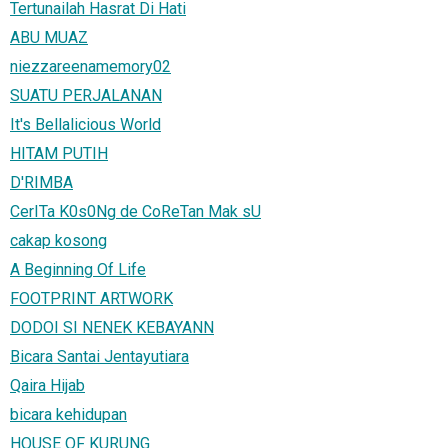
Tertunailah Hasrat Di Hati
ABU MUAZ
niezzareenamemory02
SUATU PERJALANAN
It's Bellalicious World
HITAM PUTIH
D'RIMBA
CerITa K0s0Ng de CoReTan Mak sU
cakap kosong
A Beginning Of Life
FOOTPRINT ARTWORK
DODOI SI NENEK KEBAYANN
Bicara Santai Jentayutiara
Qaira Hijab
bicara kehidupan
HOUSE OF KURUNG