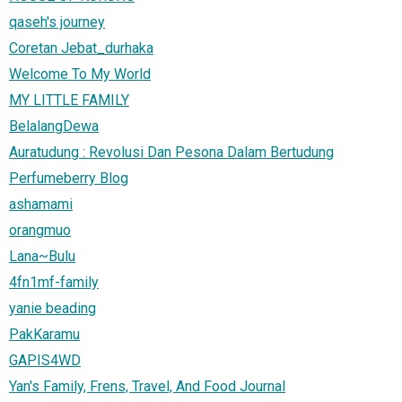
qaseh's journey
Coretan Jebat_durhaka
Welcome To My World
MY LITTLE FAMILY
BelalangDewa
Auratudung : Revolusi Dan Pesona Dalam Bertudung
Perfumeberry Blog
ashamami
orangmuo
Lana~Bulu
4fn1mf-family
yanie beading
PakKaramu
GAPIS4WD
Yan's Family, Frens, Travel, And Food Journal