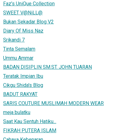
Faz's UniQue Collection
SWEET V@NiLL@
Bukan Sekadar Blog V2
Diary Of Miss Naz
Srikandi 7
Tinta Semalam
Ummu Ammar
BADAN DISIPLIN SM.ST. JOHN TUARAN
Teratak Impian Ibu
Cikgu Shida's Blog
BADUT RAKYAT
SARIS COUTURE MUSLIMAH MODERN WEAR
meja bulatku
Saat Kau Sentuh Hatiku...
FIKRAH PUTERA ISLAM
Cahaya Kebenaran