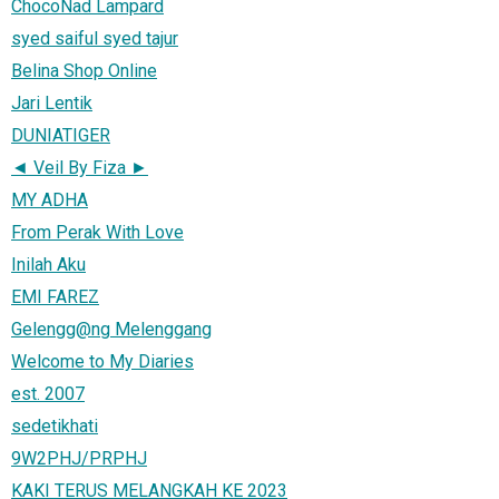
ChocoNad Lampard
syed saiful syed tajur
Belina Shop Online
Jari Lentik
DUNIATIGER
◄ Veil By Fiza ►
MY ADHA
From Perak With Love
Inilah Aku
EMI FAREZ
Gelengg@ng Melenggang
Welcome to My Diaries
est. 2007
sedetikhati
9W2PHJ/PRPHJ
KAKI TERUS MELANGKAH KE 2023