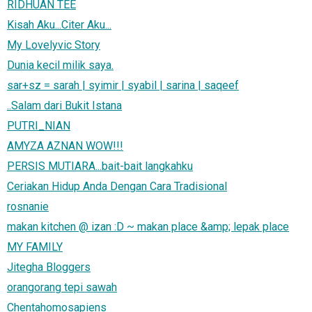
RIDHUAN TEE
Kisah Aku...Citer Aku...
My Lovelyvic Story
Dunia kecil milik saya.
sar+sz = sarah | syimir | syabil | sarina | saqeef
..Salam dari Bukit Istana
PUTRI_NIAN
AMYZA AZNAN WOW!!!
PERSIS MUTIARA...bait-bait langkahku
Ceriakan Hidup Anda Dengan Cara Tradisional
rosnanie
makan kitchen @ izan :D ~ makan place &amp; lepak place
MY FAMILY
Jitegha Bloggers
orangorang tepi sawah
Chentahomosapiens