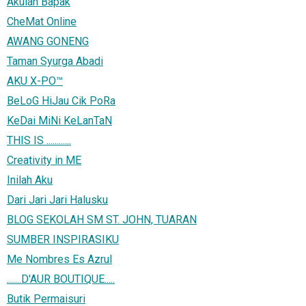
Akulah Bapak
CheMat Online
AWANG GONENG
Taman Syurga Abadi
AKU X-PO™
BeLoG HiJau Cik PoRa
KeDai MiNi KeLanTaN
THIS IS ............
Creativity in ME
Inilah Aku
Dari Jari Jari Halusku
BLOG SEKOLAH SM ST. JOHN, TUARAN
SUMBER INSPIRASIKU
Me Nombres Es Azrul
.......D'AUR BOUTIQUE.....
Butik Permaisuri