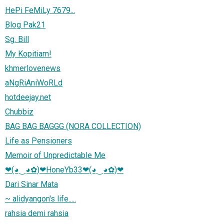
HePi FeMiLy 7679...
Blog Pak21
Sg. Bill
My Kopitiam!
khmerlovenews
aNgRiAniWoRLd
hotdeejay.net
Chubbiz
BAG BAG BAGGG (NORA COLLECTION)
Life as Pensioners
Memoir of Unpredictable Me
❤(◕‿◕✿)❤HoneYb33❤(◕‿◕✿)❤
Dari Sinar Mata
~ alidyangon's life.....
rahsia demi rahsia