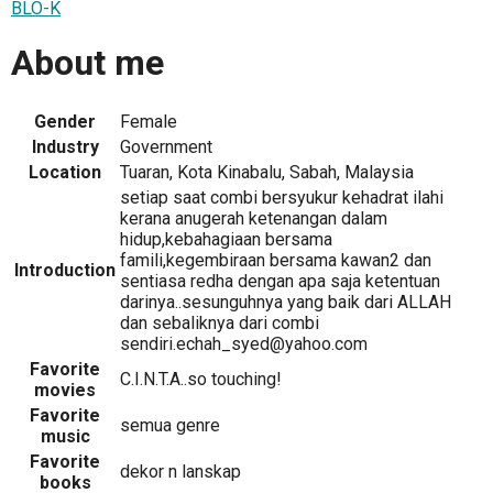
BLO-K
About me
Gender
Female
Industry
Government
Location
Tuaran, Kota Kinabalu, Sabah, Malaysia
setiap saat combi bersyukur kehadrat ilahi
kerana anugerah ketenangan dalam
hidup,kebahagiaan bersama
famili,kegembiraan bersama kawan2 dan
Introduction
sentiasa redha dengan apa saja ketentuan
darinya..sesunguhnya yang baik dari ALLAH
dan sebaliknya dari combi
sendiri.echah_syed@yahoo.com
Favorite
C.I.N.T.A..so touching!
movies
Favorite
semua genre
music
Favorite
dekor n lanskap
books