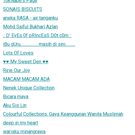
TokNabe's Page
SONAIS BISCUITS
aneka RASA - air tanganku
Mohd Saiful Bukhari Azlan
:: D' EyEs 0f pRIncEsS D0t c0m ::
iBu gUru................... masih di sini...........
Lots Of Loves
♥♥ My Sweet Den ♥♥
Ririe Our Joy
MACAM MACAM ADA
Nenek Unique Collection
Bicara maya
Aku Sis Lin
Colourful Collections: Gaya Keanggunan Wanita Muslimah
deep in my heart
warisku minangrawa