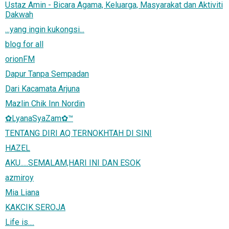
Ustaz Amin - Bicara Agama, Keluarga, Masyarakat dan Aktiviti
Dakwah
...yang ingin kukongsi...
blog for all
orionFM
Dapur Tanpa Sempadan
Dari Kacamata Arjuna
Mazlin Chik Inn Nordin
✿LyanaSyaZam✿™
TENTANG DIRI AQ TERNOKHTAH DI SINI
HAZEL
AKU.....SEMALAM,HARI INI DAN ESOK
azmiroy
Mia Liana
KAKCIK SEROJA
Life is....