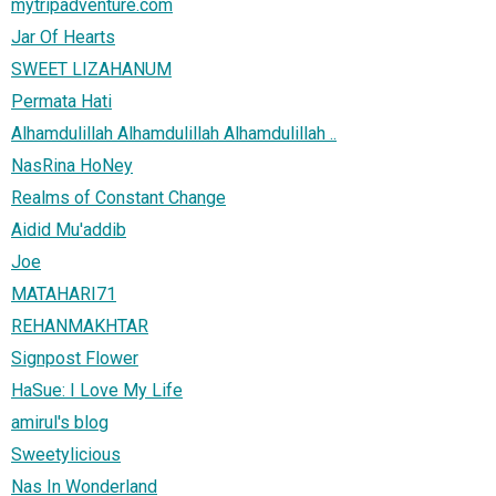
mytripadventure.com
Jar Of Hearts
SWEET LIZAHANUM
Permata Hati
Alhamdulillah Alhamdulillah Alhamdulillah ..
NasRina HoNey
Realms of Constant Change
Aidid Mu'addib
Joe
MATAHARI71
REHANMAKHTAR
Signpost Flower
HaSue: I Love My Life
amirul's blog
Sweetylicious
Nas In Wonderland