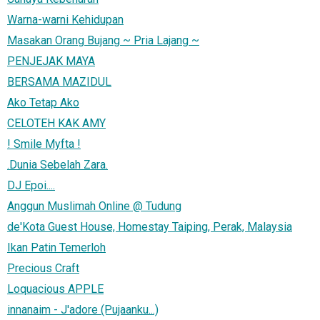
Warna-warni Kehidupan
Masakan Orang Bujang ~ Pria Lajang ~
PENJEJAK MAYA
BERSAMA MAZIDUL
Ako Tetap Ako
CELOTEH KAK AMY
! Smile Myfta !
.Dunia Sebelah Zara.
DJ Epoi....
Anggun Muslimah Online @ Tudung
de'Kota Guest House, Homestay Taiping, Perak, Malaysia
Ikan Patin Temerloh
Precious Craft
Loquacious APPLE
innanaim - J'adore (Pujaanku...)