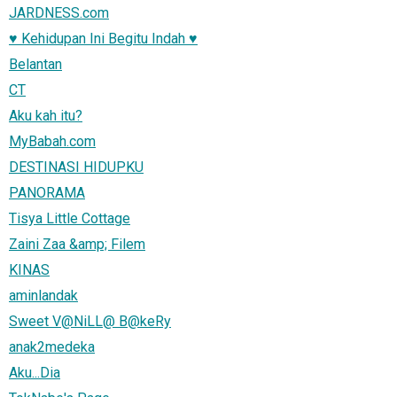
JARDNESS.com
♥ Kehidupan Ini Begitu Indah ♥
Belantan
CT
Aku kah itu?
MyBabah.com
DESTINASI HIDUPKU
PANORAMA
Tisya Little Cottage
Zaini Zaa &amp; Filem
KINAS
aminlandak
Sweet V@NiLL@ B@keRy
anak2medeka
Aku...Dia