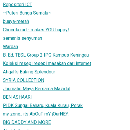
Repositori ICT
~Puteri Bunga Semalu~
buaya-merah
Chocolazad - makes YOU happy!
semanis senyuman
Wardah
B. Ed. TESL Group 2 IPG Kampus Keningau
Koleksi resepi resepi masakan dari internet
Atiqah's Baking Splendour
SYRIA COLLECTION
Journalis Maya Bersama Mazidul
BEN ASHAARI
PIDK Sungai Baharu, Kuala Kurau, Perak
my zone.. its AbOuT mY jOurNEY..
BIG DADDY AND MORE