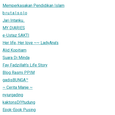
Memperkasakan Pendidikan Islam
b.r.u.t.a.l.s.o.l.o
Jari Intanku..
MY DIARIES
e-Ustaz SAKTI
Her life, Her love ~~ LadyAna's
Alid Kopitiam
Suara Di Minda
Fay Fadzillah's Life Story
Blog Rasmi PPIM
gadisBUNGA™
~ Cerita Manje ~
nyiurgading
kaktonsDIYtudung
Epok-Epok Pusing