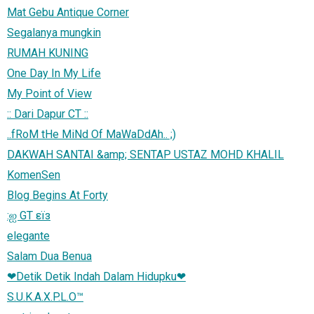
Mat Gebu Antique Corner
Segalanya mungkin
RUMAH KUNING
One Day In My Life
My Point of View
:: Dari Dapur CT ::
..fRoM tHe MiNd Of MaWaDdAh.. ;)
DAKWAH SANTAI &amp; SENTAP USTAZ MOHD KHALIL
KomenSen
Blog Begins At Forty
:ஐ GT εïз
elegante
Salam Dua Benua
❤Detik Detik Indah Dalam Hidupku❤
S.U.K.A.X.P.L.O™