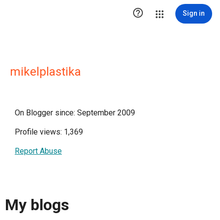

Sign in
mikelplastika
On Blogger since: September 2009
Profile views: 1,369
Report Abuse
My blogs