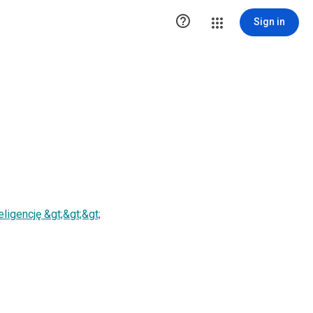

Sign in
ligencję &gt;&gt;&gt;