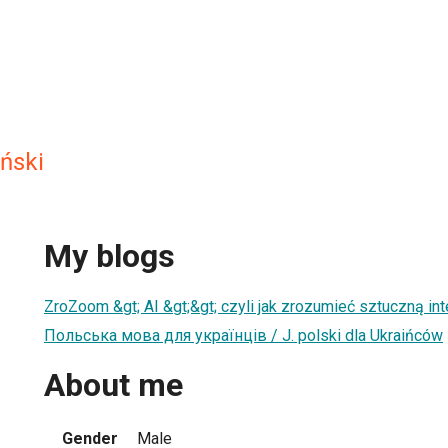
iński
My blogs
ZroZoom &gt; AI &gt;&gt; czyli jak zrozumieć sztuczną inte
Польська мова для українців / J. polski dla Ukraińców
About me
Gender
Male