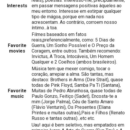
reais), poesias. Interesso-me, precipuamente,
Interests
em passar mensagens positivas àqueles ao
meu entorno. Interesse em extirpar qualquer
tipo de mágoa, porque em nada nos
acrescentam. Ao contrário, corroem nosso
íntimo...à toa.
Filmes baseados em fatos
reais,preferencialmente, como: 5 Dias de
Favorite
Guerra, Um Sonho Possível e O Preço da
movies
Coragem, entre outros. Também recomendo:
Invictus, A Troca, Intocáveis, Um Homem
Qualquer e 2 Coelhos (ambos brasileiros).
Música tem que mexer comigo, tocar o
coração, arrepiar a alma. São tantas, mas
destaco: Brothers in Arms (Dire Strait), quase
todas de Pink Floyd, Samba Pa Ti (Santana),
Favorite
Muitas de Pedro Abrunhosa, quase todas de
music
Paulo Gonzo, Feitiço (Sadet), Encosta-te a
mim (Jorge Palma), Céu de Santo Amaro
(Flávio Venturini), Os Presentes (Eliana
Printes e muitas outras),Pais e Filhos (Renato
Russo e tantas outras)...etc etc.
Uau! aqui é bem seletivo, mas empatados em