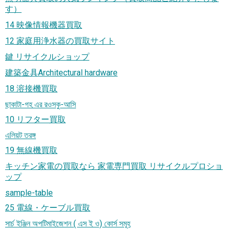
す）
14 映像情報機器買取
12 家庭用浄水器の買取サイト
鍵 リサイクルショップ
建築金具Architectural hardware
18 溶接機買取
ছাকাটা-গহ এর রওসকু-আসি
10 リフター買取
এলিয়ট তরঙ্গ
19 無線機買取
キッチン家電の買取なら 家電専門買取 リサイクルプロショ
ップ
sample-table
25 電線・ケーブル買取
সার্চ ইঞ্জিন অপটিমাইজেশন ( এস ই ও) কোর্স সমূহ