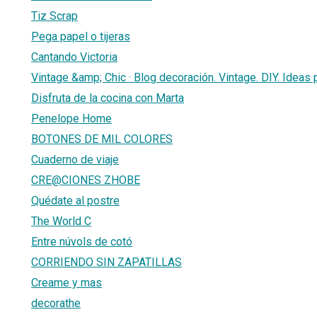
Tiz Scrap
Pega papel o tijeras
Cantando Victoria
Vintage &amp; Chic · Blog decoración. Vintage. DIY. Ideas 
Disfruta de la cocina con Marta
Penelope Home
BOTONES DE MIL COLORES
Cuaderno de viaje
CRE@CIONES ZHOBE
Quédate al postre
The World C
Entre núvols de cotó
CORRIENDO SIN ZAPATILLAS
Creame y mas
decorathe