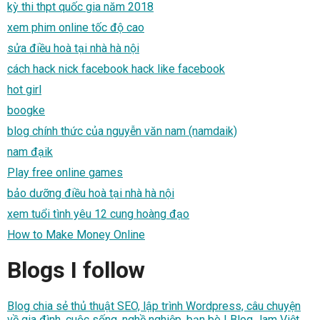
kỳ thi thpt quốc gia năm 2018
xem phim online tốc độ cao
sửa điều hoà tại nhà hà nội
cách hack nick facebook hack like facebook
hot girl
boogke
blog chính thức của nguyễn văn nam (namdaik)
nam đạik
Play free online games
bảo dưỡng điều hoà tại nhà hà nội
xem tuổi tình yêu 12 cung hoàng đạo
How to Make Money Online
Blogs I follow
Blog chia sẻ thủ thuật SEO, lập trình Wordpress, câu chuyện
về gia đình, cuộc sống, nghề nghiệp, bạn bè | Blog Jam Việt