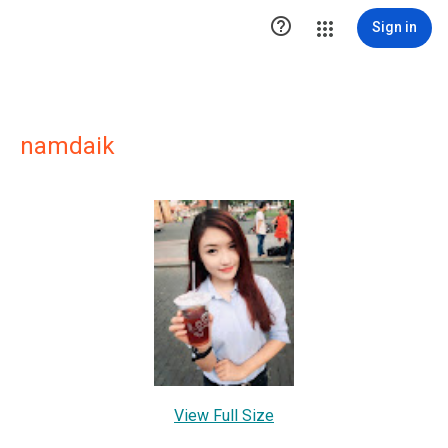

Sign in
namdaik
View Full Size