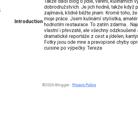
Takže další blog o jídle, vaření, kulinárních v
dobrodružstvích. Je jich hodně, takže když
5
zajímavá, klidně běžte jinam. Kromě toho, že r
moje práce. Jsem kulinární stylistka, amatér
Introduction
hodnotím restaurace. To zatím zdarma... Naj
vlastní i převzaté, ale všechny odzkoušené 
dramatické reportáže z cest a jídelen, kantý
Fotky jsou ode mne a pravopisné chyby opr
cuisine po výpečky. Tereza
©2026 Blogger -
Privacy Policy