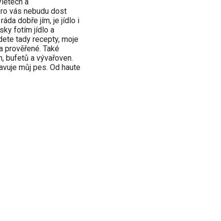
ýletech a
 pro vás nebudu dost
áda dobře jím, je jídlo i
sky fotím jídlo a
dete tady recepty, moje
a prověřené. Také
n, bufetů a vývařoven.
avuje můj pes. Od haute