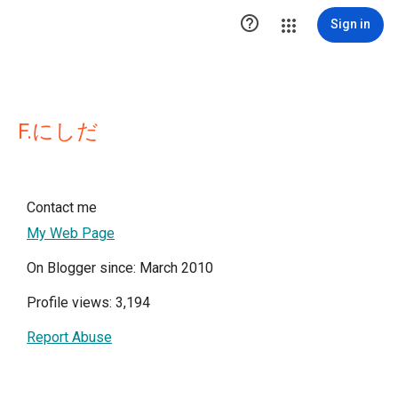

Sign in
F.にしだ
Contact me
My Web Page
On Blogger since: March 2010
Profile views: 3,194
Report Abuse