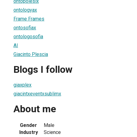
ontopoiesix
ontologyax
Frame Frames
ontosofiax
ontologosofia
AI
Giacinto Plescia
Blogs I follow
giaxplex
giacintxeventxsublimx
About me
Gender
Male
Industry
Science