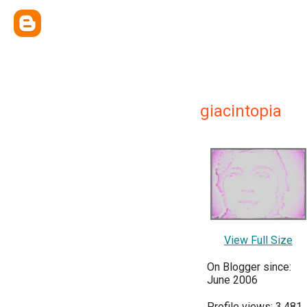
giacintopia
View Full Size
On Blogger since:
June 2006
Profile views: 3,481