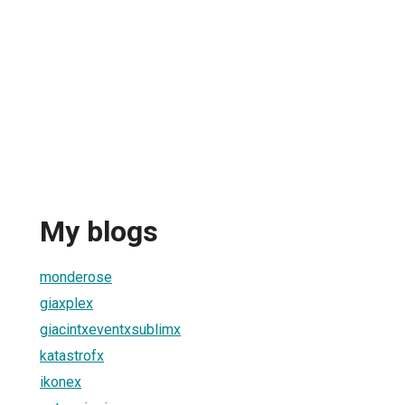
My blogs
monderose
giaxplex
giacintxeventxsublimx
katastrofx
ikonex