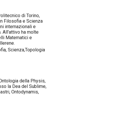
Politecnico di Torino,
in Filosofia e Scienza
ni internazionali e
 All'attivo ha molte
elli Matematici e
llerene.
ofia, Scienza,Topologia
Ontologia della Physis,
lipso la Dea del Sublime,
 nastri, Ontodynamis,