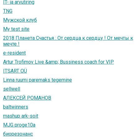
IT- ja arvutiring
TNG
Мужской клуб
My test site
2018 Планета Счастья : От сердца к сердцу ! От мечты к
мечте !
e-resident
Artur Trofimov Live &amp; Bussiness coach for VIP
ITSART OÜ
Linna ruumi paremaks tegemine
sellwell
АЛЕКСЕЙ РОМАНОВ
baltwinners
mashup ark-soit
MJG proge10a
биорезонанс