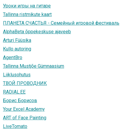
Уроки игры на гитаре
Tallinna ristmikute kaart
ПЛАНЕТА СЧАСТЬЯ - Семейный игровой фестиваль
AlphaBeta õppekeskuse ajaveeb
Arturi Füüsika
Kullo autoring
AgentBro
Tallinna Mustjõe Gümnaasium
Liiklusohutus
ТВОЙ ПРОВОДНИК
RADIAL.EE
Борис Борисов
Your Excel Academy
ART of Face Painting
LiveTomato