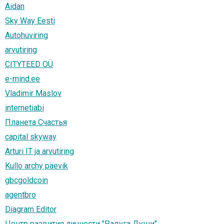
Aidan
Sky Way Eesti
Autohuviring
arvutiring
CITYTEED OÜ
e-mind.ee
Vladimir Maslov
internetiabi
Планета Счастья
capital skyway
Arturi IT ja arvutiring
Kullo archy päevik
gbcgoldcoin
agentbro
Diagram Editor
Центр развития личности "Радуга Души"