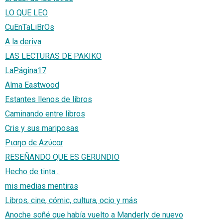
LO QUE LEO
CuEnTaLiBrOs
A la deriva
LAS LECTURAS DE PAKIKO
LaPágina17
Alma Eastwood
Estantes llenos de libros
Caminando entre libros
Cris y sus mariposas
Pιαησ dє Azύсαr
RESEÑANDO QUE ES GERUNDIO
Hecho de tinta...
mis medias mentiras
Libros, cine, cómic, cultura, ocio y más
Anoche soñé que había vuelto a Manderly de nuevo