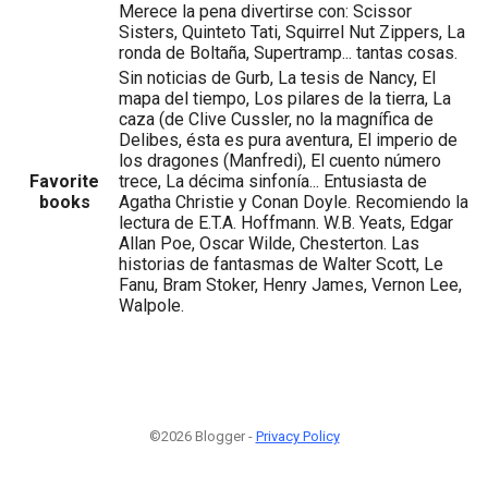
Merece la pena divertirse con: Scissor
Sisters, Quinteto Tati, Squirrel Nut Zippers, La
ronda de Boltaña, Supertramp... tantas cosas.
Sin noticias de Gurb, La tesis de Nancy, El
mapa del tiempo, Los pilares de la tierra, La
caza (de Clive Cussler, no la magnífica de
Delibes, ésta es pura aventura, El imperio de
los dragones (Manfredi), El cuento número
Favorite
trece, La décima sinfonía... Entusiasta de
books
Agatha Christie y Conan Doyle. Recomiendo la
lectura de E.T.A. Hoffmann. W.B. Yeats, Edgar
Allan Poe, Oscar Wilde, Chesterton. Las
historias de fantasmas de Walter Scott, Le
Fanu, Bram Stoker, Henry James, Vernon Lee,
Walpole.
©2026 Blogger -
Privacy Policy