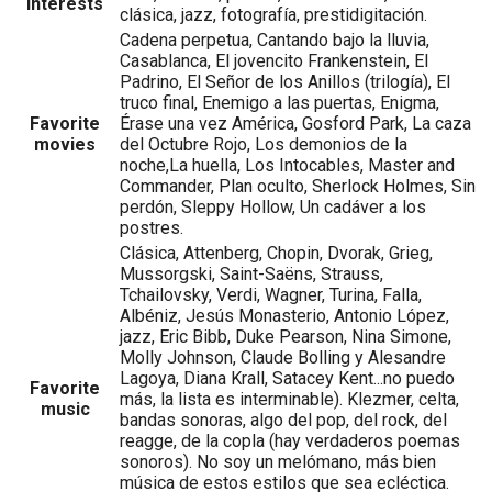
Interests
clásica, jazz, fotografía, prestidigitación.
Cadena perpetua, Cantando bajo la lluvia,
Casablanca, El jovencito Frankenstein, El
Padrino, El Señor de los Anillos (trilogía), El
truco final, Enemigo a las puertas, Enigma,
Favorite
Érase una vez América, Gosford Park, La caza
movies
del Octubre Rojo, Los demonios de la
noche,La huella, Los Intocables, Master and
Commander, Plan oculto, Sherlock Holmes, Sin
perdón, Sleppy Hollow, Un cadáver a los
postres.
Clásica, Attenberg, Chopin, Dvorak, Grieg,
Mussorgski, Saint-Saëns, Strauss,
Tchailovsky, Verdi, Wagner, Turina, Falla,
Albéniz, Jesús Monasterio, Antonio López,
jazz, Eric Bibb, Duke Pearson, Nina Simone,
Molly Johnson, Claude Bolling y Alesandre
Lagoya, Diana Krall, Satacey Kent...no puedo
Favorite
más, la lista es interminable). Klezmer, celta,
music
bandas sonoras, algo del pop, del rock, del
reagge, de la copla (hay verdaderos poemas
sonoros). No soy un melómano, más bien
música de estos estilos que sea ecléctica.