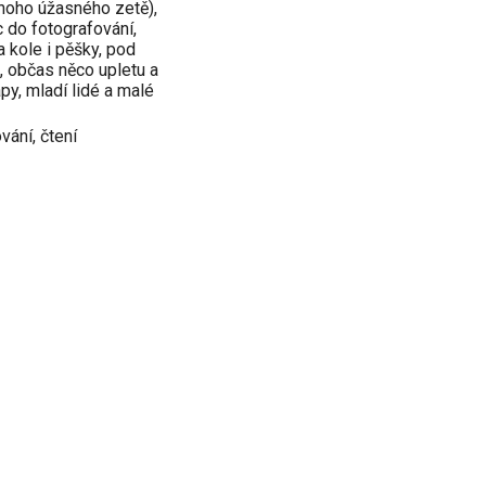
noho úžasného zetě),
do fotografování,
na kole i pěšky, pod
, občas něco upletu a
apy, mladí lidé a malé
vání, čtení