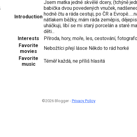
Jsem matka jedné skvělé dcery, (tchýně jed
babička dvou povedených vnuček, nadšenec 
4
hodně čtu a ráda cestuji, po ČR a Evropě......
Introduction
nátlakem běžky, mám ráda zeměpis, dějepis
uháčkuji, líbí se mi starý porcelán a staré m
děti...
Interests
Příroda, hory, moře, les, cestování, fotografo
Favorite
Nebožtíci přejí lásce Někdo to rád horké
movies
Favorite
Téměř každá, ne příliš hlasitá
music
©2026 Blogger -
Privacy Policy