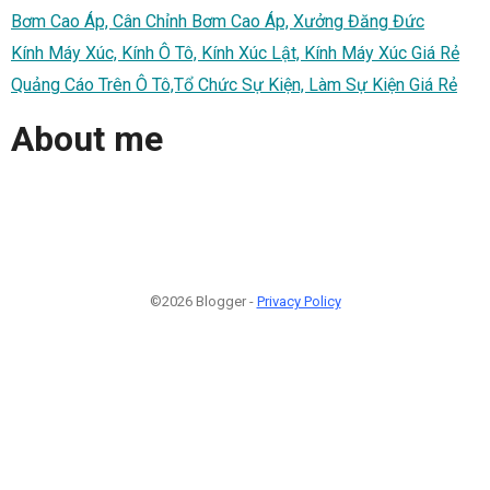
Bơm Cao Áp, Cân Chỉnh Bơm Cao Áp, Xưởng Đăng Đức
Kính Máy Xúc, Kính Ô Tô, Kính Xúc Lật, Kính Máy Xúc Giá Rẻ
Quảng Cáo Trên Ô Tô,Tổ Chức Sự Kiện, Làm Sự Kiện Giá Rẻ
About me
©2026 Blogger -
Privacy Policy