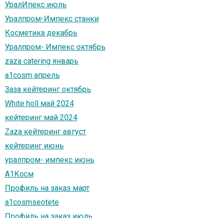
УралИпекс июль
Уралпром-Импекс станки
Косметика декабрь
Уралпром- Импекс октябрь
zaza catering январь
a1cosm апрель
Заза кейтеринг октябрь
White holl май 2024
кейтеринг май 2024
Zaza кейтеринг август
кейтеринг июнь
уралпром- импекс июнь
А1Косм
Профиль на заказ март
a1cosmseotete
Профиль на заказ июль