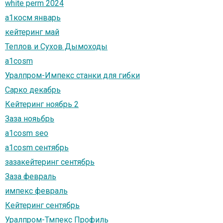
white perm 2024
а1косм январь
кейтеринг май
Теплов и Сухов Дымоходы
a1cosm
Уралпром-Импекс станки для гибки
Сарко декабрь
Кейтеринг ноябрь 2
Заза нояьбрь
a1cosm seo
a1cosm сентябрь
зазакейтеринг сентябрь
Заза февраль
импекс февраль
Кейтеринг сентябрь
Уралпром-Тмпекс Профиль