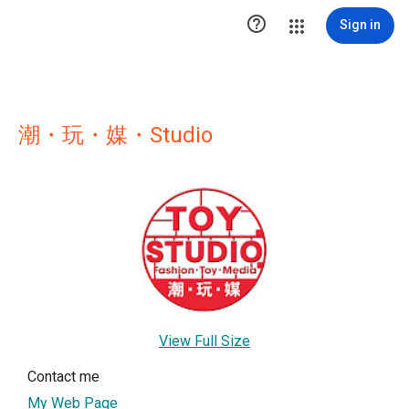

Sign in
潮・玩・媒・Studio
View Full Size
Contact me
My Web Page