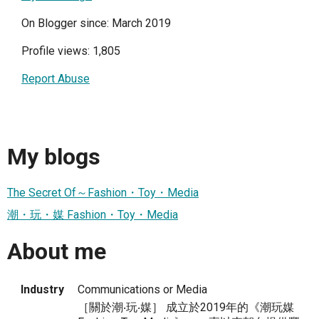
On Blogger since: March 2019
Profile views: 1,805
Report Abuse
My blogs
The Secret Of～Fashion・Toy・Media
潮・玩・媒 Fashion・Toy・Media
About me
Industry
Communications or Media
［關於潮‧玩‧媒］ 成立於2019年的《潮玩媒