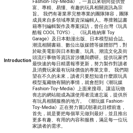
Fashion-Toy-Media》，一直以來朝向提供豐
富、專精、易懂、有趣的玩具相關資訊為宗
旨。 我們有著業界完整專業的團隊陣容，團隊
成員來自多領域專業資深編輯人。專擅雜誌書
籍專刊編輯製作及專案採訪，曾任台灣《玩具
酷報 COOL TOYS》、《玩具格納庫 Toy
Garage》及日本動漫出版、日本模型組合誌、
潮流相關書籍、數位出版媒體等媒體部門，對
於歐美電影與日本動畫、玩具、潮流文化及街
頭流行事物等資訊皆涉獵與鑽研。提供玩家們
Introduction
最快速的每日精選報導更新，努力製作對讀者
及消費玩家最有玩味價值的專業文章。 我們期
望在不久的未來，讀者只要想知道什麼跟玩具
模型蒐藏物有關的事情，就會想到《潮玩媒
Fashion-Toy-Media》上面來搜尋。讓這玩物
喪志的網站能成為讓使用者流連忘返，提供所
有玩具相關服務的地方。 《潮玩媒 Fashion-
Toy-Media》正在努力嘗試朝著此目標前進，
首先，就是要把每個單元做到最好，並且推出
更多有趣、有用的內容和服務，滿足每一位玩
家讀者的需求。