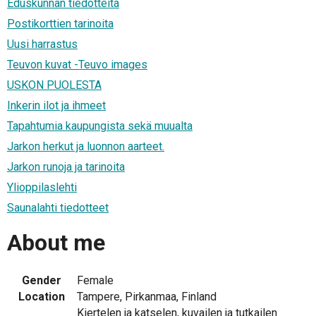
Eduskunnan tiedotteita
Postikorttien tarinoita
Uusi harrastus
Teuvon kuvat -Teuvo images
USKON PUOLESTA
Inkerin ilot ja ihmeet
Tapahtumia kaupungista sekä muualta
Jarkon herkut ja luonnon aarteet.
Jarkon runoja ja tarinoita
Ylioppilaslehti
Saunalahti tiedotteet
About me
Gender
Female
Location
Tampere, Pirkanmaa, Finland
Kiertelen ja katselen, kuvailen ja tutkailen