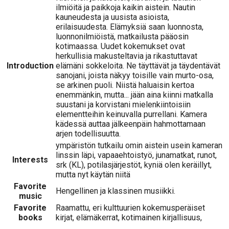
ilmiöitä ja paikkoja kaikin aistein. Nautin
kauneudesta ja uusista asioista,
erilaisuudesta. Elämyksiä saan luonnosta,
luonnonilmiöistä, matkailusta pääosin
kotimaassa. Uudet kokemukset ovat
herkullisia makusteltavia ja rikastuttavat
Introduction
elämäni sokkeloita. Ne täyttävät ja täydentävät
sanojani, joista näkyy toisille vain murto-osa,
se arkinen puoli. Niistä haluaisin kertoa
enemmänkin, mutta... jään aina kiinni matkalla
suustani ja korvistani mielenkiintoisiin
elementteihin keinuvalla purrellani. Kamera
kädessä auttaa jälkeenpäin hahmottamaan
arjen todellisuutta.
ympäristön tutkailu omin aistein usein kameran
linssin läpi, vapaaehtoistyö, junamatkat, runot,
Interests
srk (KL), potilasjärjestöt, kyniä olen keräillyt,
mutta nyt käytän niitä
Favorite
Hengellinen ja klassinen musiikki.
music
Favorite
Raamattu, eri kulttuurien kokemusperäiset
books
kirjat, elämäkerrat, kotimainen kirjallisuus,