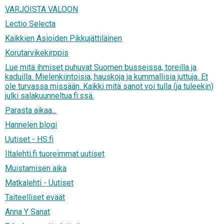
VARJOISTA VALOON
Lectio Selecta
Kaikkien Asioiden Pikkujättiläinen
Korutarvikekirppis
Lue mitä ihmiset puhuvat Suomen busseissa, toreilla ja
kaduilla. Mielenkiintoisia, hauskoja ja kummallisia juttuja. Et
ole turvassa missään. Kaikki mitä sanot voi tulla (ja tuleekin)
julki salakuunneltua.fi:ssä.
Parasta aikaa...
Hannelen blogi
Uutiset - HS.fi
Iltalehti.fi tuoreimmat uutiset
Muistamisen aika
Matkalehti - Uutiset
Taiteelliset eväät
Anna Y Sanat