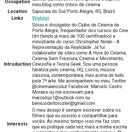
Occupation
meu blog como critico de cinema
Location
Sapucaia do Sul/Porto Alegre, RS, Brazil
Links
Wishlist
Sócio e divulgador do Clube de Cinema de
Porto Alegre, frequentador dos cursos do Cine
Um (tendo já mais de 100 certificados) e
ministrante do curso Christopher Nolan - A
Representação da Realidade. Já fui
colaborador de sites como A Hora do Cinema,
Cinema Sem Frescura, Cinema e Movimento,
Introduction
Cinesofia e Teoria Geek. Sou uma pessoa
fanática pelo cinema, HQ, Livros, música
clássica, contemporânea, mas acima de tudo
pela 7ª arte. Me acompanhem no meu: Twitter:
@cinemaanosluz Facebook: Marcelo Castro
Moraes ou me escrevam para
marcelojs1@outlook.com ou
beniciodeltoroster@gmail.com
O meu desejo é sempre escrever sobre os
filmes que eu assisto e compartilhar para
vocês. Ao mesmo tempo isso me faz com
Interests
que eu pratique cada vez mais a minha escrita