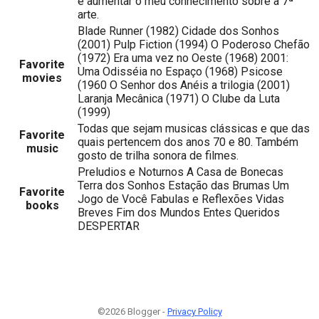
e aumentar o meu conhecimento sobre a 7ª
arte.
Blade Runner (1982) Cidade dos Sonhos
(2001) Pulp Fiction (1994) O Poderoso Chefão
(1972) Era uma vez no Oeste (1968) 2001:
Favorite
Uma Odisséia no Espaço (1968) Psicose
movies
(1960 O Senhor dos Anéis a trilogia (2001)
Laranja Mecânica (1971) O Clube da Luta
(1999)
Todas que sejam musicas clássicas e que das
Favorite
quais pertencem dos anos 70 e 80. Também
music
gosto de trilha sonora de filmes.
Preludios e Noturnos A Casa de Bonecas
Terra dos Sonhos Estação das Brumas Um
Favorite
Jogo de Você Fabulas e Reflexões Vidas
books
Breves Fim dos Mundos Entes Queridos
DESPERTAR
©2026 Blogger -
Privacy Policy