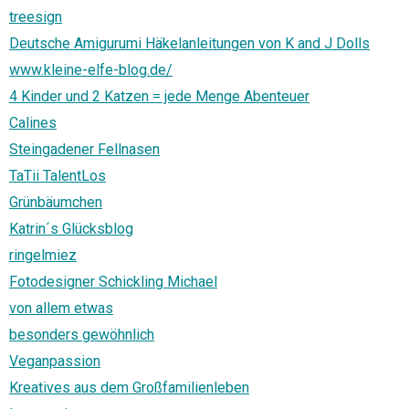
treesign
Deutsche Amigurumi Häkelanleitungen von K and J Dolls
www.kleine-elfe-blog.de/
4 Kinder und 2 Katzen = jede Menge Abenteuer
Calines
Steingadener Fellnasen
TaTii TalentLos
Grünbäumchen
Katrin´s Glücksblog
ringelmiez
Fotodesigner Schickling Michael
von allem etwas
besonders gewöhnlich
Veganpassion
Kreatives aus dem Großfamilienleben