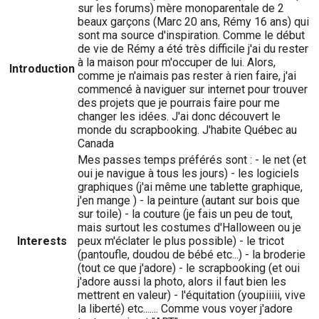
sur les forums) mère monoparentale de 2
beaux garçons (Marc 20 ans, Rémy 16 ans) qui
sont ma source d'inspiration. Comme le début
de vie de Rémy a été très difficile j'ai du rester
à la maison pour m'occuper de lui. Alors,
Introduction
comme je n'aimais pas rester à rien faire, j'ai
commencé à naviguer sur internet pour trouver
des projets que je pourrais faire pour me
changer les idées. J'ai donc découvert le
monde du scrapbooking. J'habite Québec au
Canada
Mes passes temps préférés sont : - le net (et
oui je navigue à tous les jours) - les logiciels
graphiques (j'ai même une tablette graphique,
j'en mange ) - la peinture (autant sur bois que
sur toile) - la couture (je fais un peu de tout,
mais surtout les costumes d'Halloween ou je
Interests
peux m'éclater le plus possible) - le tricot
(pantoufle, doudou de bébé etc...) - la broderie
(tout ce que j'adore) - le scrapbooking (et oui
j'adore aussi la photo, alors il faut bien les
mettrent en valeur) - l'équitation (youpiiiii, vive
la liberté) etc....... Comme vous voyer j'adore