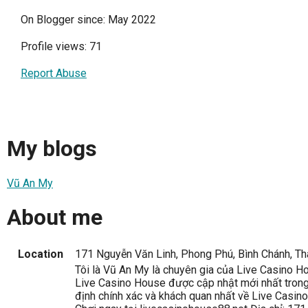
On Blogger since: May 2022
Profile views: 71
Report Abuse
My blogs
Vũ An My
About me
Location
171 Nguyễn Văn Linh, Phong Phú, Bình Chánh, Th
Tôi là Vũ An My là chuyên gia của Live Casino Ho
Live Casino House được cập nhật mới nhất tro
định chính xác và khách quan nhất về Live Casin