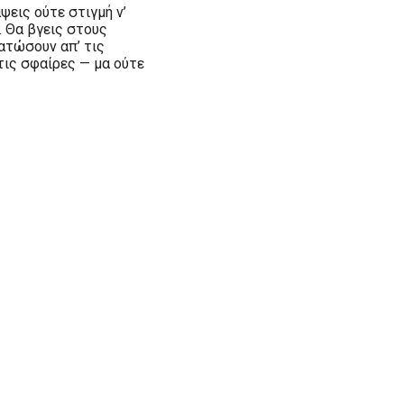
ψεις ούτε στιγμή ν’
ο. Θα βγεις στους
ματώσουν απ’ τις
ις σφαίρες — μα ούτε