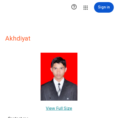

Sign in
Akhdiyat
View Full Size