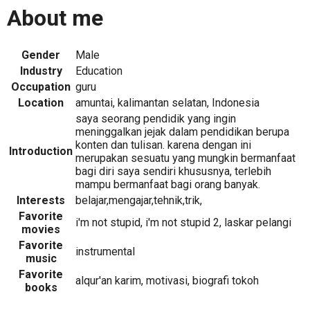
About me
Gender
Male
Industry
Education
Occupation
guru
Location
amuntai, kalimantan selatan, Indonesia
saya seorang pendidik yang ingin
meninggalkan jejak dalam pendidikan berupa
konten dan tulisan. karena dengan ini
Introduction
merupakan sesuatu yang mungkin bermanfaat
bagi diri saya sendiri khususnya, terlebih
mampu bermanfaat bagi orang banyak.
Interests
belajar,mengajar,tehnik,trik,
Favorite
i'm not stupid, i'm not stupid 2, laskar pelangi
movies
Favorite
instrumental
music
Favorite
alqur'an karim, motivasi, biografi tokoh
books