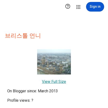

Sign in
브리스톨 언니
View Full Size
On Blogger since: March 2013
Profile views:
?