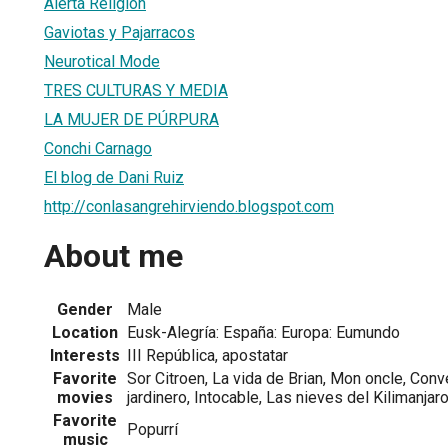
Alerta Religión
Gaviotas y Pajarracos
Neurotical Mode
TRES CULTURAS Y MEDIA
LA MUJER DE PÚRPURA
Conchi Carnago
El blog de Dani Ruiz
http://conlasangrehirviendo.blogspot.com
About me
Gender
Male
Location
Eusk-Alegría: España: Europa: Eumundo
Interests
III República, apostatar
Favorite
Sor Citroen, La vida de Brian, Mon oncle, Con
movies
jardinero, Intocable, Las nieves del Kilimanjar
Favorite
Popurrí
music