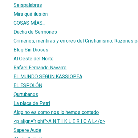
Seispalabras
Mira qué ilusión
COSAS MÍAS...
Ducha de Sermones
Crímenes, mentiras y errores del Cristianismo. Razones pa
Blog Sin Dioses
Al Oeste del Norte
Rafael Fernando Navarro
EL MUNDO SEGUN KASSIOPEA
EL ESPOLÓN
Qurtubanos
La placa de Petri
Algo no es como nos lo hemos contado
<p align="right">A N T I K L E R I C A L</p>
Sapere Aude