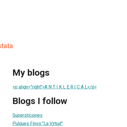
stata
My blogs
<p align="right">A N T I K L E R I C A L</p>
Blogs I follow
Supersticiones
Pulques Finos "La Virtud"