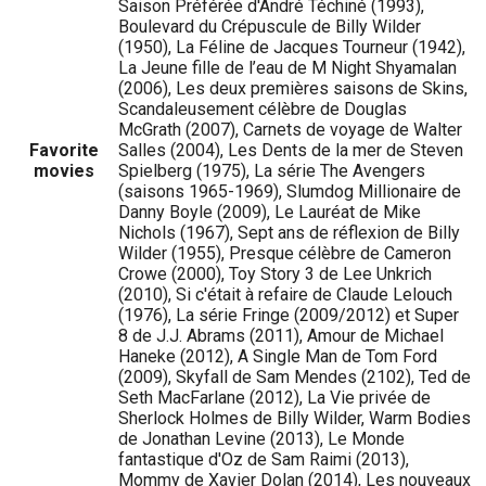
Saison Préférée d'André Téchiné (1993),
Boulevard du Crépuscule de Billy Wilder
(1950), La Féline de Jacques Tourneur (1942),
La Jeune fille de l’eau de M Night Shyamalan
(2006), Les deux premières saisons de Skins,
Scandaleusement célèbre de Douglas
McGrath (2007), Carnets de voyage de Walter
Favorite
Salles (2004), Les Dents de la mer de Steven
movies
Spielberg (1975), La série The Avengers
(saisons 1965-1969), Slumdog Millionaire de
Danny Boyle (2009), Le Lauréat de Mike
Nichols (1967), Sept ans de réflexion de Billy
Wilder (1955), Presque célèbre de Cameron
Crowe (2000), Toy Story 3 de Lee Unkrich
(2010), Si c'était à refaire de Claude Lelouch
(1976), La série Fringe (2009/2012) et Super
8 de J.J. Abrams (2011), Amour de Michael
Haneke (2012), A Single Man de Tom Ford
(2009), Skyfall de Sam Mendes (2102), Ted de
Seth MacFarlane (2012), La Vie privée de
Sherlock Holmes de Billy Wilder, Warm Bodies
de Jonathan Levine (2013), Le Monde
fantastique d'Oz de Sam Raimi (2013),
Mommy de Xavier Dolan (2014), Les nouveaux