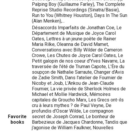
Palping Boy (Guillaume Farley), The Complete
Reprise Studio Recordings (Sinatra/Basie),
Run to You (Whitney Houston), Days In The Sun
(Alan Menken),...
Désaccords Imparfaits de Jonathan Coe, Le
Département de Musique de Joyce Carol
Oates, Lettres à un jeune poète de Rainer
Maria Rilke, Oleanna de David Mamet,
Conversations avec Billy Wilder de Cameron
Crowe, Les Chutes de Joyce Carol Oates, Le
Petit galopin de nos coeur d'Yves Navarre, La
traversée de l'été de Truman Capote, L'Ère du
soupçon de Nathalie Sarraute, Changer d'Avis
de Zadie Smith, Dans l'atelier de Fournier de
Nicoby et Joub, L'Ankou de Jean-Claude
Fournier, La vie privée de Sherlock Holmes de
Michael et Mollie Hardwick, Mémoires
capitales de Groucho Marx, Les Grecs ont-ils
cru à leurs mythes ? de Paul Veyne, De
profundis d'Oscar Wilde, Le compagnon
Favorite
secret de Joseph Conrad, Le bonheur de
books
Barbezieux de Jacques Chardonne, Tandis que
j'agonise de William Faulkner, Nouvelles