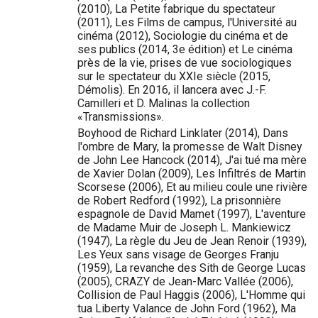
(2010), La Petite fabrique du spectateur
(2011), Les Films de campus, l'Université au
cinéma (2012), Sociologie du cinéma et de
ses publics (2014, 3e édition) et Le cinéma
près de la vie, prises de vue sociologiques
sur le spectateur du XXIe siècle (2015,
Démolis). En 2016, il lancera avec J.-F.
Camilleri et D. Malinas la collection
«Transmissions».
Boyhood de Richard Linklater (2014), Dans
l'ombre de Mary, la promesse de Walt Disney
de John Lee Hancock (2014), J'ai tué ma mère
de Xavier Dolan (2009), Les Infiltrés de Martin
Scorsese (2006), Et au milieu coule une rivière
de Robert Redford (1992), La prisonnière
espagnole de David Mamet (1997), L'aventure
de Madame Muir de Joseph L. Mankiewicz
(1947), La règle du Jeu de Jean Renoir (1939),
Les Yeux sans visage de Georges Franju
(1959), La revanche des Sith de George Lucas
(2005), CRAZY de Jean-Marc Vallée (2006),
Collision de Paul Haggis (2006), L'Homme qui
tua Liberty Valance de John Ford (1962), Ma