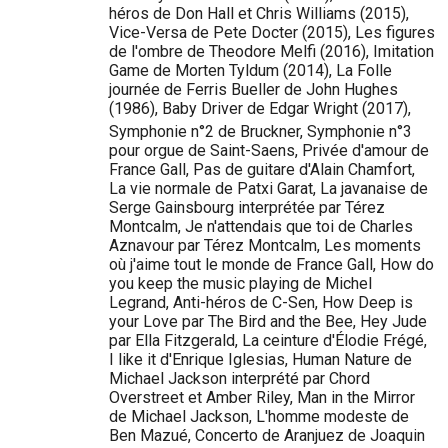
héros de Don Hall et Chris Williams (2015),
Vice-Versa de Pete Docter (2015), Les figures
de l'ombre de Theodore Melfi (2016), Imitation
Game de Morten Tyldum (2014), La Folle
journée de Ferris Bueller de John Hughes
(1986), Baby Driver de Edgar Wright (2017),
Symphonie n°2 de Bruckner, Symphonie n°3
pour orgue de Saint-Saens, Privée d'amour de
France Gall, Pas de guitare d'Alain Chamfort,
La vie normale de Patxi Garat, La javanaise de
Serge Gainsbourg interprétée par Térez
Montcalm, Je n'attendais que toi de Charles
Aznavour par Térez Montcalm, Les moments
où j'aime tout le monde de France Gall, How do
you keep the music playing de Michel
Legrand, Anti-héros de C-Sen, How Deep is
your Love par The Bird and the Bee, Hey Jude
par Ella Fitzgerald, La ceinture d'Élodie Frégé,
I like it d'Enrique Iglesias, Human Nature de
Michael Jackson interprété par Chord
Overstreet et Amber Riley, Man in the Mirror
de Michael Jackson, L'homme modeste de
Ben Mazué, Concerto de Aranjuez de Joaquin