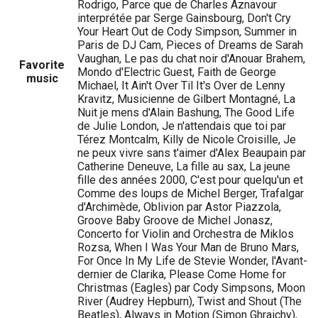
Rodrigo, Parce que de Charles Aznavour
interprétée par Serge Gainsbourg, Don't Cry
Your Heart Out de Cody Simpson, Summer in
Paris de DJ Cam, Pieces of Dreams de Sarah
Vaughan, Le pas du chat noir d'Anouar Brahem,
Favorite
Mondo d'Electric Guest, Faith de George
music
Michael, It Ain't Over Til It's Over de Lenny
Kravitz, Musicienne de Gilbert Montagné, La
Nuit je mens d'Alain Bashung, The Good Life
de Julie London, Je n'attendais que toi par
Térez Montcalm, Killy de Nicole Croisille, Je
ne peux vivre sans t'aimer d'Alex Beaupain par
Catherine Deneuve, La fille au sax, La jeune
fille des années 2000, C'est pour quelqu'un et
Comme des loups de Michel Berger, Trafalgar
d'Archimède, Oblivion par Astor Piazzola,
Groove Baby Groove de Michel Jonasz,
Concerto for Violin and Orchestra de Miklos
Rozsa, When I Was Your Man de Bruno Mars,
For Once In My Life de Stevie Wonder, l'Avant-
dernier de Clarika, Please Come Home for
Christmas (Eagles) par Cody Simpsons, Moon
River (Audrey Hepburn), Twist and Shout (The
Beatles), Always in Motion (Simon Ghraichy),