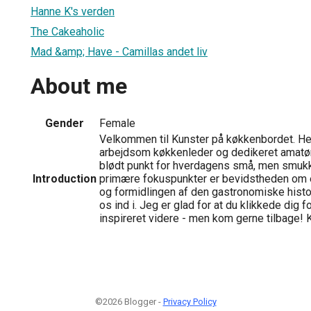
Hanne K's verden
The Cakeaholic
Mad &amp; Have - Camillas andet liv
About me
Gender
Female
Velkommen til Kunster på køkkenbordet. Her 
arbejdsom køkkenleder og dedikeret amatør
blødt punkt for hverdagens små, men smukk
Introduction
primære fokuspunkter er bevidstheden om 
og formidlingen af den gastronomiske histor
os ind i. Jeg er glad for at du klikkede dig f
inspireret videre - men kom gerne tilbage! 
©2026 Blogger -
Privacy Policy