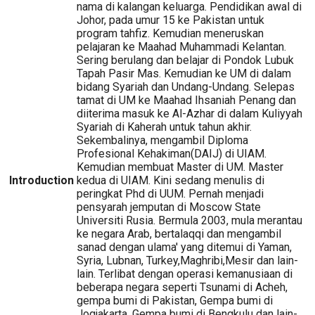
nama di kalangan keluarga. Pendidikan awal di
Johor, pada umur 15 ke Pakistan untuk
program tahfiz. Kemudian meneruskan
pelajaran ke Maahad Muhammadi Kelantan.
Sering berulang dan belajar di Pondok Lubuk
Tapah Pasir Mas. Kemudian ke UM di dalam
bidang Syariah dan Undang-Undang. Selepas
tamat di UM ke Maahad Ihsaniah Penang dan
diiterima masuk ke Al-Azhar di dalam Kuliyyah
Syariah di Kaherah untuk tahun akhir.
Sekembalinya, mengambil Diploma
Profesional Kehakiman(DAIJ) di UIAM.
Kemudian membuat Master di UM. Master
Introduction
kedua di UIAM. Kini sedang menulis di
peringkat Phd di UUM. Pernah menjadi
pensyarah jemputan di Moscow State
Universiti Rusia. Bermula 2003, mula merantau
ke negara Arab, bertalaqqi dan mengambil
sanad dengan ulama' yang ditemui di Yaman,
Syria, Lubnan, Turkey,Maghribi,Mesir dan lain-
lain. Terlibat dengan operasi kemanusiaan di
beberapa negara seperti Tsunami di Acheh,
gempa bumi di Pakistan, Gempa bumi di
Jogjakarta, Gempa bumi di Bengkulu dan lain-