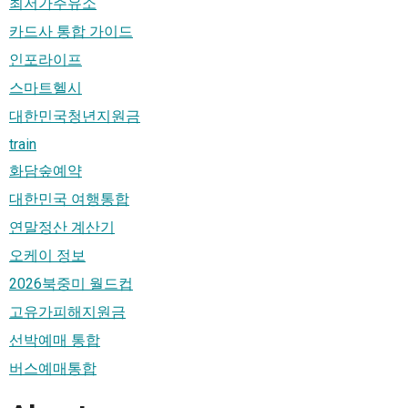
최저가주유소
카드사 통합 가이드
인포라이프
스마트헬시
대한민국청년지원금
train
화담숲예약
대한민국 여행통합
연말정산 계산기
오케이 정보
2026북중미 월드컵
고유가피해지원금
선박예매 통합
버스예매통합