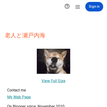

Sign in
老人と瀬戸内海
View Full Size
Contact me
My Web Page
On Blogger since: November 2010