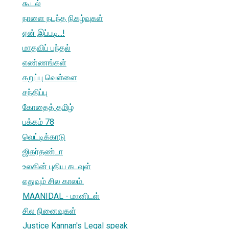
கூடல்
நாளை நடந்த நிகழ்வுகள்
ஏன் இப்படி...!
மாதவிப் பந்தல்
எண்ணங்கள்
கறுப்பு வெள்ளை
சந்திப்பு
கோதைத் தமிழ்
பக்கம் 78
வெட்டிக்காடு
ஜிகர்தண்டா
உலகின் புதிய கடவுள்
எதுவும் சில காலம்.
MAANIDAL - மானிடள்
சில நினைவுகள்
Justice Kannan's Legal speak