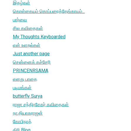
இதழ்கள்
கொள்கையும் கொப்பரைத்தேங்காயும்...
பார்வை
சில கவிதைகள்
My Thoughts Keyboarded
என் உளறல்கள்
Just another page
சென்னைக் கச்சேரி
PRINCENRSAMA
எனது பாதை
படிமங்கள்
butterfly Surya
ராஜா சந்திரசேகர் கவிதைகள்
நா.தியாகராஜன்
கோபிநாத்
கிரி Blog