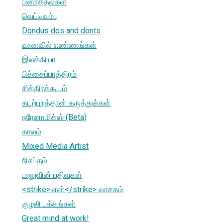
பினாத்தல்கள்
வெட்டிவம்பு
Dondus dos and donts
வானவில் எண்ணங்கள்
இலக்கியா
பிச்சைப்பாத்திரம்
சித்திரக்கூடம்
கடற்புறத்தான் கருத்துக்கள்
நரேனாமிக்ஸ் (Beta)
காலம்
Mixed Media Artist
நிசப்தம்
பாலுவின் பதிவுகள்
<strike> என்</strike> வாசகம்
குழலி பக்கங்கள்
Great mind at work!