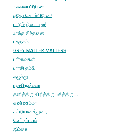
- சுவனப்பிரியன்
ஏதோ சொல்கிறேன்!
பாடும் நிலா பாலு!
உரத்த சிந்தனை
புத்தகம்
GREY MATTER MATTERS
பார்வைகள்
பாரதி தம்பி
எழுத்து
யுவகிருஷ்ணா
தனித்திரு விழித்திரு பசித்திரு.....
கண்ணம்மா
கட்டுமானத்துறை
வெட்டிப்பயல்
இம்சை