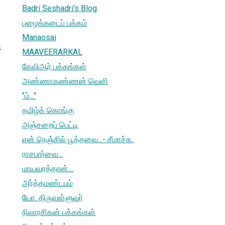
Badri Seshadri's Blog
புழைக்கடைப் பக்கம்
Manaosai
4
MAAVEERARKAL
கேவிஆர் பக்கங்கள்
அண்ணாகண்ணன் வெளி
"ம்..."
தமிழ்க் கொங்கு
அஞ்சறைப் பெட்டி
என் நெஞ்சில் பூத்தவை...- சீமாச்சு..
ராசபார்வை...
மாயவரத்தான்....
அர்த்தமண்டபம்
யோ. திருவள்ளுவர்
நிலாரசிகன் பக்கங்கள்