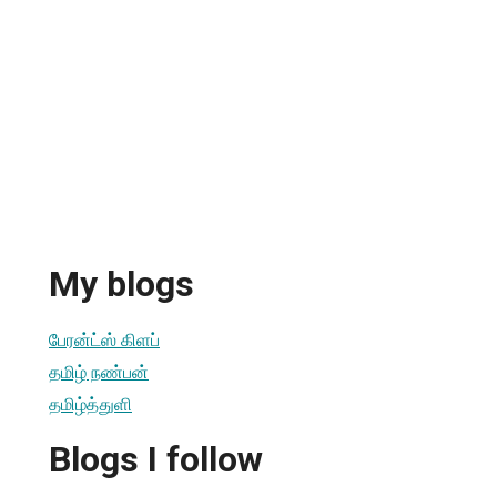
My blogs
பேரன்ட்ஸ் கிளப்
தமிழ் நண்பன்
தமிழ்த்துளி
Blogs I follow