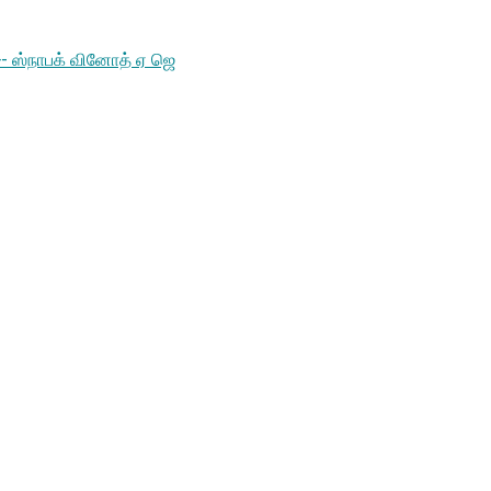
>- ஸ்நாபக் வினோத் ஏ ஜெ