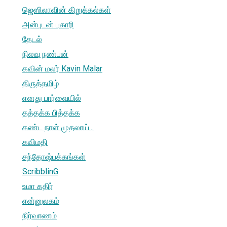
ஜெஸிலாவின் கிறுக்கல்கள்
அன்புடன் புகாரி
தேடல்
நிலவு நண்பன்
கவின் மலர் Kavin Malar
திருத்தமிழ்
எனது பார்வையில்
தத்தக்க பித்தக்க
கண்ட நாள் முதலாய்...
கவிமதி
சந்தோஷ்பக்கங்கள்
ScribblinG
உமா கதிர்
என்னுலகம்
நிர்வாணம்