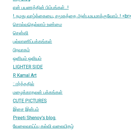
என் பயணத்தின் பிம்பங்கள்...!
!..நமது வாழ்க்கையை, சமூகத்தை அன்புமயமாக்குவோம்..! <br
சொல்வதெல்லாம் உண்மை
சென்ஷி
புல்லாணிப்பக்கங்கள்
பிரவாகம்
ஒளியும் ஒலியும்
LIGHTER SIDE
R Kamal Art
:: ஈர்த்ததில்
மழைக்காதலன் பக்கங்கள்
CUTE PICTURES
இசை இன்பம்
Preeti Shenoy's blog.
வேலைவாய்ப்பு கல்வி வலையிதழ்