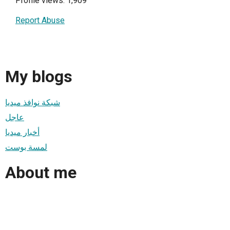
Profile views: 1,909
Report Abuse
My blogs
شبكة نوافذ ميديا
عاجل
أخبار ميديا
لمسة بوست
About me