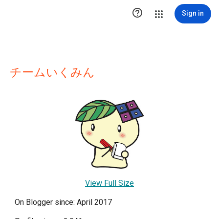

Sign in
チームいくみん
View Full Size
On Blogger since: April 2017