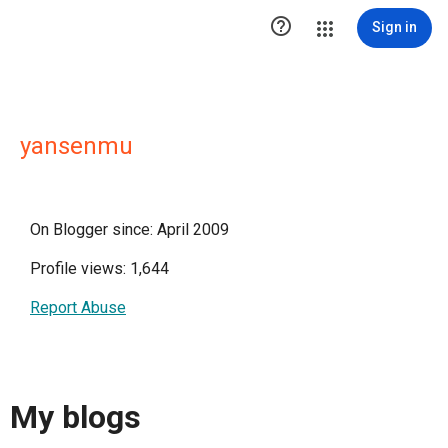

Sign in
yansenmu
On Blogger since: April 2009
Profile views: 1,644
Report Abuse
My blogs