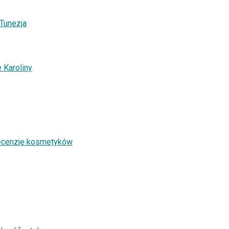
 Tunezja
 Karoliny
recenzje kosmetyków