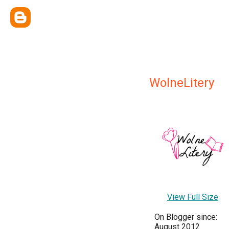
WolneLitery
View Full Size
On Blogger since:
August 2012