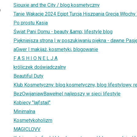
Siouxie and the City / blog kosmetyczny
9
Tanie Wakacje 2024 Egipt Turcja Hiszpania Grecja Włochy
Po prostu Kasia
Świat Pani Domu - beauty &amp; lifestyle blog
Piękniejsza strona | w poszukiwaniu piękna - dawne Pasje
aGwer | makijaż, kosmetyki, blogowanie
F A S H I O N E L J A
króliczek doświadczalny
Beautiful Duty
Klub Kosmetyczny: blog kosmetyczny, blog lifestylowy, 
BezOwijaniawBawełne| najlepszy w sieci lifestyle
Kobiecy "lajfstajl"
Minimalna
Kosmetykoholizm
MAGICLOVV