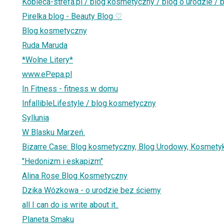
Kobieca-strefa.pl / blog kosmetyczny / blog o urodzie / b
Pirelka blog - Beauty Blog ♡
Blog kosmetyczny
Ruda Maruda
*Wolne Litery*
www.ePepa.pl
In Fitness - fitness w domu
InfallibleLifestyle / blog kosmetyczny
Syllunia
W Blasku Marzeń.
Bizarre Case: Blog kosmetyczny, Blog Urodowy, Kosmetyki
"Hedonizm i eskapizm"
Alina Rose Blog Kosmetyczny
Dzika Wózkowa - o urodzie bez ściemy
all I can do is write about it..
Planeta Smaku